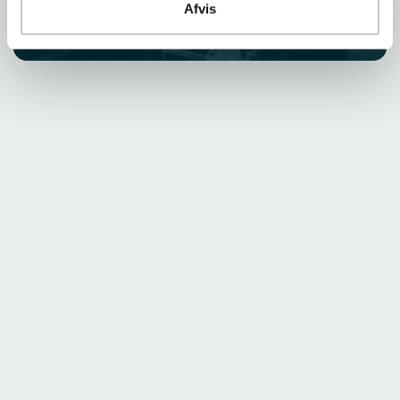
overførsel af det befrugtede æg.
Afvis