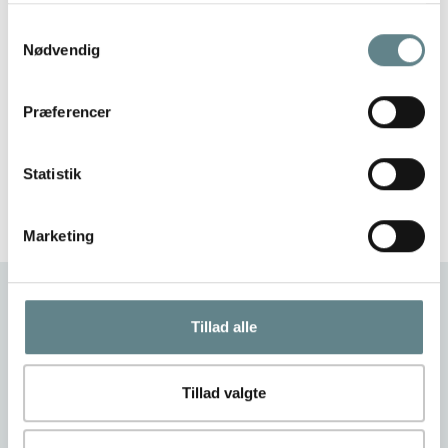
Samtykkevalg
Nødvendig
Præferencer
Statistik
Marketing
Tillad alle
Vi tager dig med
igennem processen
Tillad valgte
I denne film tager vi dig med igennem hele processen.
Fra udtagning af æg, til befrugtning og til slut