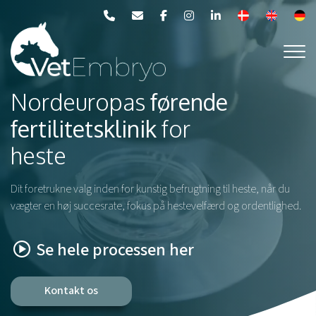
Gå
til
hovedindhold
Nordeuropas
førende
fertilitetsklinik
for
heste
Dit foretrukne valg inden for kunstig befrugtning til heste, når du
vægter en høj succesrate, fokus på hestevelfærd og ordentlighed.
Se hele processen her
Kontakt os