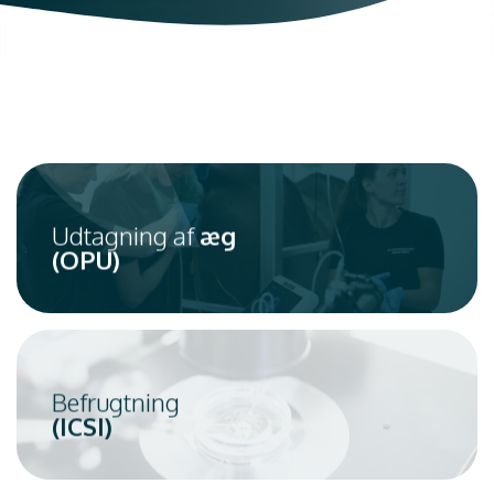
Udtagning af
æg
(OPU)
Befrugtning
(ICSI)