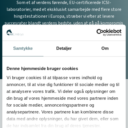
Som et af verdens førende, EU-certificerede ICSI-
laboratorier, med et eksklusivt samarbejde med flere store
hingstestationer i Europa, stræber vi efter at levere
succesrater blandt verdens bedste, uden at gå på kompromis
med hestevelfærden. Hos VetEmbryo er hestens trivsel
højeste prioritet, og vi arbejder ud fra et stramt etisk kodeks.
Kerneelementerne i relationen til vores kunder og
Samtykke
Detaljer
Om
samarbejdspartnere er en grundig, direkte kommunikation
og ordentlighed.
Denne hjemmeside bruger cookies
Vi bruger cookies til at tilpasse vores indhold og
annoncer, til at vise dig funktioner til sociale medier og til
at analysere vores trafik. Vi deler også oplysninger om
din brug af vores hjemmeside med vores partnere inden
for sociale medier, annonceringspartnere og
analysepartnere. Vores partnere kan kombinere disse
data med andre oplysninger, du har givet dem, eller som
Anette Nilausen, Stutteri Tophøj
de har indsamlet fra din brug af deres tjenester.