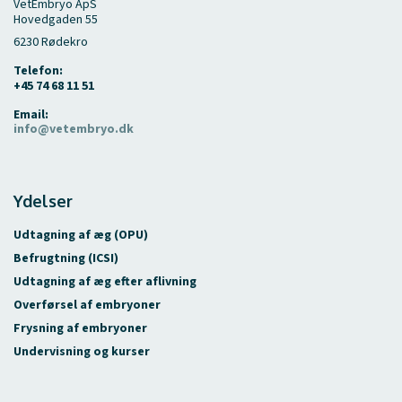
VetEmbryo ApS
Hovedgaden 55
6230 Rødekro
Telefon:
+45 74 68 11 51
Email:
info@vetembryo.dk
Ydelser
Udtagning af æg (OPU)
Befrugtning (ICSI)
Udtagning af æg efter aflivning
Overførsel af embryoner
Frysning af embryoner
Undervisning og kurser