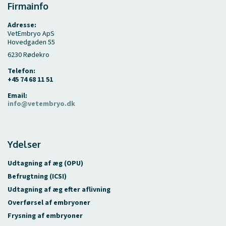
Firmainfo
Adresse:
VetEmbryo ApS
Hovedgaden 55
6230 Rødekro
Telefon:
+45 74 68 11 51
Email:
info@vetembryo.dk
Ydelser
Udtagning af æg (OPU)
Befrugtning (ICSI)
Udtagning af æg efter aflivning
Overførsel af embryoner
Frysning af embryoner