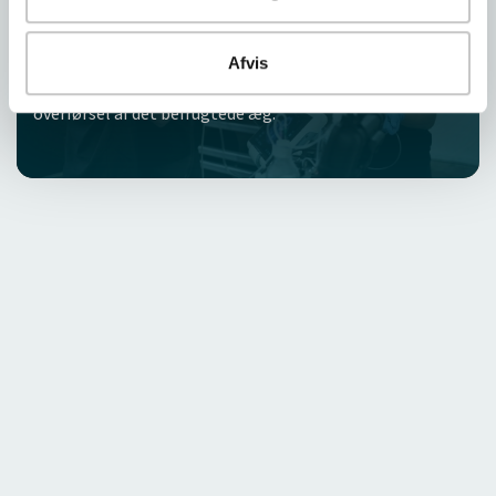
igennem processen
I denne film tager vi dig med igennem hele processen.
Afvis
Fra udtagning af æg, til befrugtning og til slut
overførsel af det befrugtede æg.