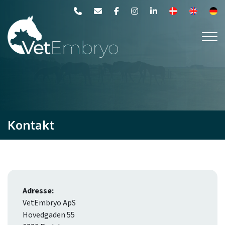
Gå
til
hovedindhold
Kontakt
Adresse:
VetEmbryo ApS
Hovedgaden 55