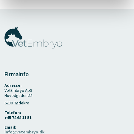
Firmainfo
Adresse:
VetEmbryo ApS
Hovedgaden 55
6230 Rødekro
Telefon:
+45 74 68 11 51
Email:
info@vetembryo.dk