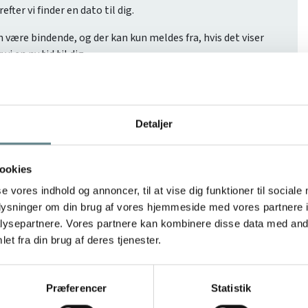
refter vi finder en dato til dig.
 være bindende, og der kan kun meldes fra, hvis det viser
vi en ny tid til dig.
ing (ICSI)
Detaljer
ookies
ryon
(ekskl. moms)
se vores indhold og annoncer, til at vise dig funktioner til sociale
oplysninger om din brug af vores hjemmeside med vores partnere i
nger:
ysepartnere. Vores partnere kan kombinere disse data med andr
et fra din brug af deres tjenester.
n hoppe (ekskl. kørsel på 15 kr/km) -
3.325 kr.
Præferencer
Statistik