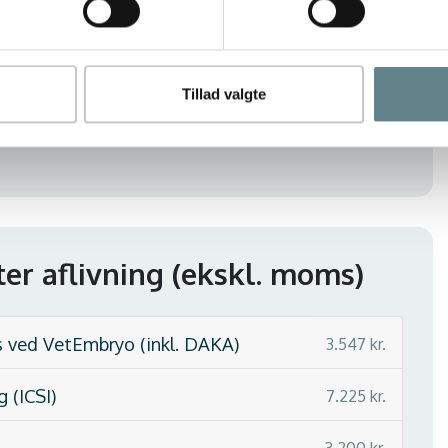
3.325 kr.
g drægtighedsscan) - klik her
6.125 kr.
Tillad valgte
tum) - klik her
29.875 kr.
ter aflivning
(ekskl. moms)
es ved VetEmbryo (inkl. DAKA)
3.547 kr.
 (ICSI)
7.225 kr.
3.200 kr.