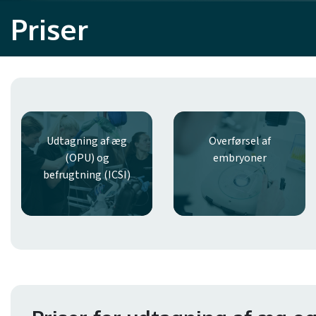
Priser
Udtagning af æg
Overførsel af
(OPU) og
embryoner
befrugtning (ICSI)