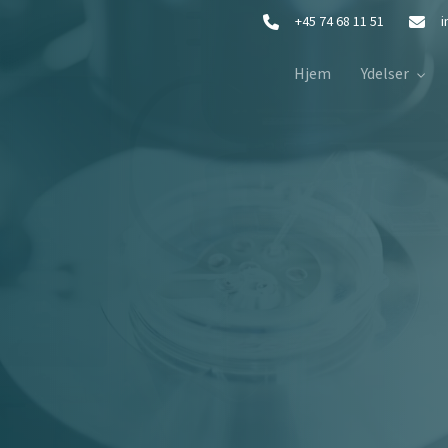
+45 74 68 11 51
Hjem
Ydelser