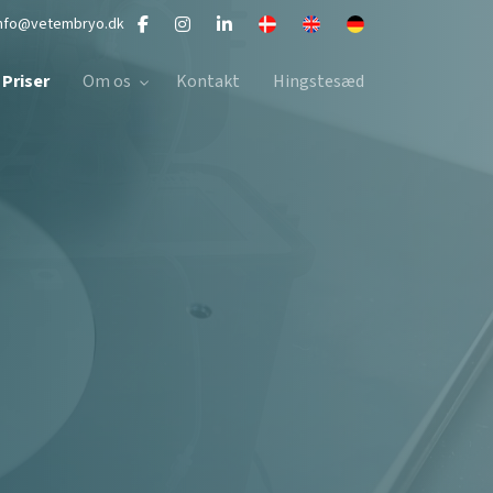
info@vetembryo.dk
Priser
Om os
Kontakt
Hingstesæd