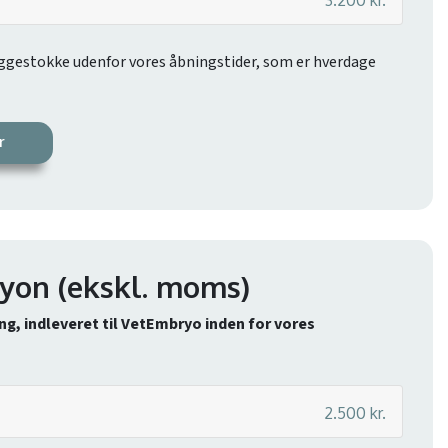
 æggestokke udenfor vores åbningstider, som er hverdage
r
bryon
(ekskl. moms)
g, indleveret til VetEmbryo inden for vores
2.500 kr.