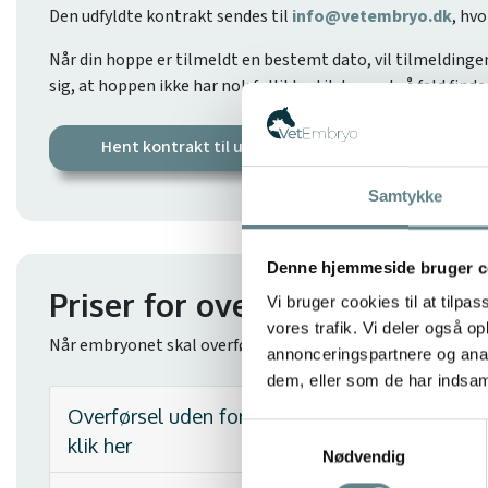
Den udfyldte kontrakt sendes til
info@vetembryo.dk
, hvo
Når din hoppe er tilmeldt en bestemt dato, vil tilmeldingen
sig, at hoppen ikke har nok follikler til dagen. I så fald finder 
Hent kontrakt til udtagning af æg (OPU) og befrugtn
Samtykke
Denne hjemmeside bruger c
Priser for overførsel af emb
Vi bruger cookies til at tilpas
vores trafik. Vi deler også 
Når embryonet skal overføres, kan du vælge én af fire løsni
annonceringspartnere og anal
dem, eller som de har indsaml
Overførsel uden for VetEmbryo - Vi kører til di
Samtykkevalg
klik her
Nødvendig