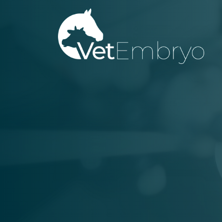
Gå
til
hovedindhold