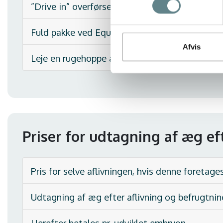
”Drive in” overførsel ved VetEmbryo - klik her
Fuld pakke ved Equinito (ekskl. opstaldning o
Afvis
Leje en rugehoppe af VetEmbryo (ekskl. deposi
Priser for udtagning af æg ef
Pris for selve aflivningen, hvis denne foretag
Udtagning af æg efter aflivning og befrugtning
Herefter betales pr. udviklet embryon